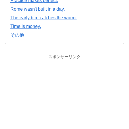
Practice makes perfect.
Rome wasn't built in a day.
The early bird catches the worm.
Time is money.
その他
スポンサーリンク