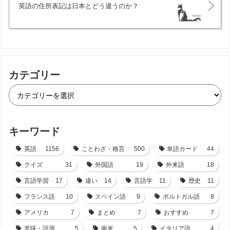
英語の住所表記は日本とどう違うのか？
カテゴリー
キーワード
英語
1156
ことわざ・格言
500
単語カード
44
クイズ
31
外国語
19
外来語
18
言語学習
17
違い
14
言語学
11
歴史
11
フランス語
10
スペイン語
9
ポルトガル語
8
アメリカ
7
まとめ
7
おすすめ
7
意味・語源
5
南米
5
イタリア語
4