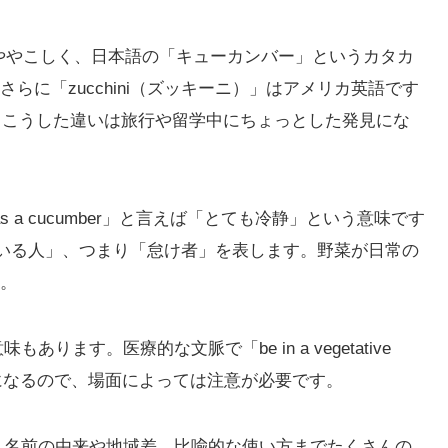
少しややこしく、日本語の「キューカンバー」というカタカ
に「zucchini（ズッキーニ）」はアメリカ英語です
ます。こうした違いは旅行や留学中にちょっとした発見にな
s a cucumber」と言えば「とても冷静」という意味です
てばかりいる人」、つまり「怠け者」を表します。野菜が日常の
。
あります。医療的な文脈で「be in a vegetative
味になるので、場面によっては注意が必要です。
にも、名前の由来や地域差、比喩的な使い方までたくさんの