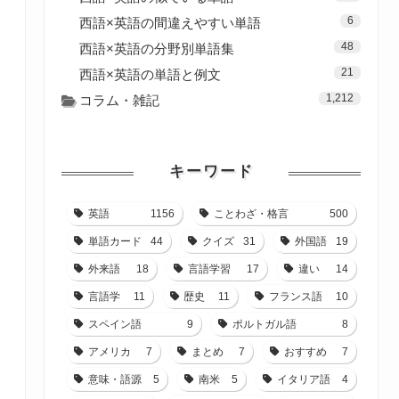
6
西語×英語の間違えやすい単語
48
西語×英語の分野別単語集
21
西語×英語の単語と例文
1,212
コラム・雑記
キーワード
英語
1156
ことわざ・格言
500
単語カード
44
クイズ
31
外国語
19
外来語
18
言語学習
17
違い
14
言語学
11
歴史
11
フランス語
10
スペイン語
9
ポルトガル語
8
アメリカ
7
まとめ
7
おすすめ
7
意味・語源
5
南米
5
イタリア語
4