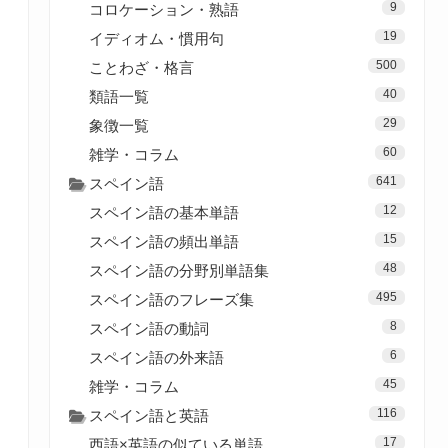
9
コロケーション・熟語
19
イディオム・慣用句
500
ことわざ・格言
40
類語一覧
29
象徴一覧
60
雑学・コラム
641
スペイン語
12
スペイン語の基本単語
15
スペイン語の頻出単語
48
スペイン語の分野別単語集
495
スペイン語のフレーズ集
8
スペイン語の動詞
6
スペイン語の外来語
45
雑学・コラム
116
スペイン語と英語
17
西語×英語の似ている単語