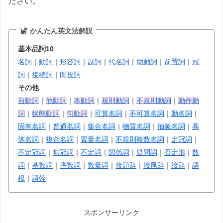
ださい。
かんたん英文法解説
基本品詞10
名詞
｜
動詞
｜
形容詞
｜
副詞
｜
代名詞
｜
助動詞
｜
前置詞
｜
冠
詞
｜
接続詞
｜
間投詞
その他
自動詞
｜
他動詞
｜
本動詞
｜
規則動詞
｜
不規則動詞
｜
動作動
詞
｜
状態動詞
｜
句動詞
｜
可算名詞
｜
不可算名詞
｜
動名詞
｜
固有名詞
｜
普通名詞
｜
集合名詞
｜
物質名詞
｜
抽象名詞
｜
具
体名詞
｜
複合名詞
｜
質量名詞
｜
不規則複数名詞
｜
定冠詞
｜
不定冠詞
｜
無冠詞
｜
不定詞
｜
関係詞
｜
疑問詞
｜
否定形
｜
数
詞
｜
基数詞
｜
序数詞
｜
数量詞
｜
接頭辞
｜
接尾辞
｜
接辞
｜
語
根
｜
語幹
スポンサーリンク