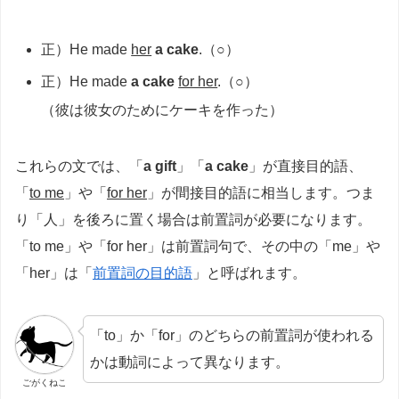
正）He made
her
a cake
.（○）
正）He made
a cake
for her
.（○）
（彼は彼女のためにケーキを作った）
これらの文では、「
a gift
」「
a cake
」が直接目的語、
「
to me
」や「
for her
」が間接目的語に相当します。つま
り「人」を後ろに置く場合は前置詞が必要になります。
「to me」や「for her」は前置詞句で、その中の「me」や
「her」は「
前置詞の目的語
」と呼ばれます。
「to」か「for」のどちらの前置詞が使われる
かは動詞によって異なります。
ごがくねこ