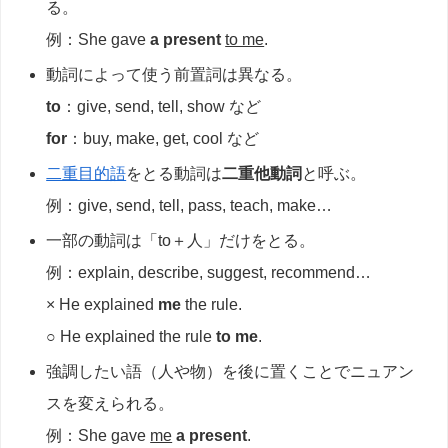
る。
例：She gave
a present
to me
.
動詞によって使う前置詞は異なる。
to
：give, send, tell, show など
for
：buy, make, get, cool など
二重目的語
をとる動詞は
二重他動詞
と呼ぶ。
例：give, send, tell, pass, teach, make…
一部の動詞は「to＋人」だけをとる。
例：explain, describe, suggest, recommend…
× He explained
me
the rule.
○ He explained the rule
to me
.
強調したい語（人や物）を後に置くことでニュアン
スを変えられる。
例：She gave
me
a present
.