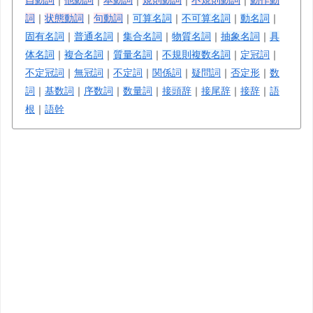
詞
｜
状態動詞
｜
句動詞
｜
可算名詞
｜
不可算名詞
｜
動名詞
｜
固有名詞
｜
普通名詞
｜
集合名詞
｜
物質名詞
｜
抽象名詞
｜
具
体名詞
｜
複合名詞
｜
質量名詞
｜
不規則複数名詞
｜
定冠詞
｜
不定冠詞
｜
無冠詞
｜
不定詞
｜
関係詞
｜
疑問詞
｜
否定形
｜
数
詞
｜
基数詞
｜
序数詞
｜
数量詞
｜
接頭辞
｜
接尾辞
｜
接辞
｜
語
根
｜
語幹