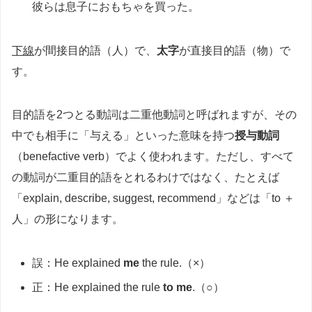
彼らは息子におもちゃを買った。
下線
が間接目的語（人）で、
太字
が直接目的語（物）で
す。
目的語を2つとる動詞は二重他動詞と呼ばれますが、その
中でも相手に「与える」といった意味を持つ
授与動詞
（benefactive verb）でよく使われます。ただし、すべて
の動詞が二重目的語をとれるわけではなく、たとえば
「explain, describe, suggest, recommend」などは「to ＋
人」の形になります。
誤：He explained
me
the rule.（×）
正：He explained the rule
to me
.（○）