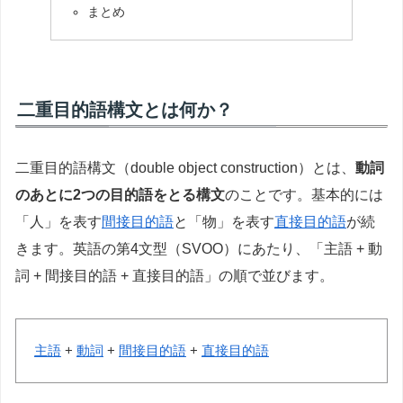
まとめ
二重目的語構文とは何か？
二重目的語構文（double object construction）とは、
動詞
のあとに2つの目的語をとる構文
のことです。基本的には
「人」を表す
間接目的語
と「物」を表す
直接目的語
が続
きます。英語の第4文型（SVOO）にあたり、「主語 + 動
詞 + 間接目的語 + 直接目的語」の順で並びます。
主語
+
動詞
+
間接目的語
+
直接目的語