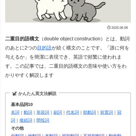
2025.06.08
二重目的語構文
（double object construction）とは、動詞
のあとに2つの
目的語
が続く構文のことです。「誰に何を
与えるか」を簡潔に表現でき、英語で頻繁に使われま
す。この記事では、二重目的語構文の意味や使い方をわ
かりやすく解説します
かんたん英文法解説
基本品詞10
名詞
｜
動詞
｜
形容詞
｜
副詞
｜
代名詞
｜
助動詞
｜
前置詞
｜
冠
詞
｜
接続詞
｜
間投詞
その他
自動詞
｜
他動詞
｜
本動詞
｜
規則動詞
｜
不規則動詞
｜
動作動