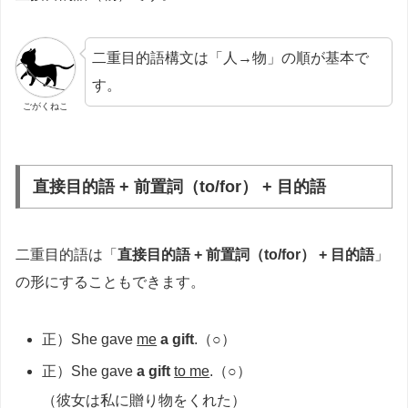
二重目的語構文は「人→物」の順が基本で
す。
ごがくねこ
直接目的語 + 前置詞（to/for） + 目的語
二重目的語は「
直接目的語 + 前置詞（to/for） + 目的語
」
の形にすることもできます。
正）She gave
me
a gift
.（○）
正）She gave
a gift
to me
.（○）
（彼女は私に贈り物をくれた）