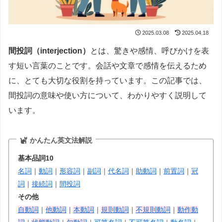
2025.03.08
2025.04.18
間投詞（interjection）
とは、驚きや感情、呼びかけを表
す短い言葉のことです。会話や文章で感情を伝えるため
に、とても大切な役割を持っています。この記事では、
間投詞の意味や使い方について、わかりやすく説明して
います。
かんたん英文法解説
基本品詞10
名詞
｜
動詞
｜
形容詞
｜
副詞
｜
代名詞
｜
助動詞
｜
前置詞
｜
冠
詞
｜
接続詞
｜
間投詞
その他
自動詞
｜
他動詞
｜
本動詞
｜
規則動詞
｜
不規則動詞
｜
動作動