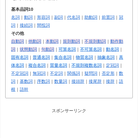
基本品詞10
名詞
｜
動詞
｜
形容詞
｜
副詞
｜
代名詞
｜
助動詞
｜
前置詞
｜
冠
詞
｜
接続詞
｜
間投詞
その他
自動詞
｜
他動詞
｜
本動詞
｜
規則動詞
｜
不規則動詞
｜
動作動
詞
｜
状態動詞
｜
句動詞
｜
可算名詞
｜
不可算名詞
｜
動名詞
｜
固有名詞
｜
普通名詞
｜
集合名詞
｜
物質名詞
｜
抽象名詞
｜
具
体名詞
｜
複合名詞
｜
質量名詞
｜
不規則複数名詞
｜
定冠詞
｜
不定冠詞
｜
無冠詞
｜
不定詞
｜
関係詞
｜
疑問詞
｜
否定形
｜
数
詞
｜
基数詞
｜
序数詞
｜
数量詞
｜
接頭辞
｜
接尾辞
｜
接辞
｜
語
根
｜
語幹
スポンサーリンク