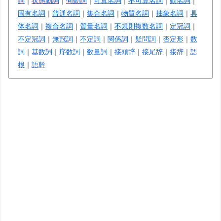
詞
｜
状態動詞
｜
句動詞
｜
可算名詞
｜
不可算名詞
｜
動名詞
｜
固有名詞
｜
普通名詞
｜
集合名詞
｜
物質名詞
｜
抽象名詞
｜
具
体名詞
｜
複合名詞
｜
質量名詞
｜
不規則複数名詞
｜
定冠詞
｜
不定冠詞
｜
無冠詞
｜
不定詞
｜
関係詞
｜
疑問詞
｜
否定形
｜
数
詞
｜
基数詞
｜
序数詞
｜
数量詞
｜
接頭辞
｜
接尾辞
｜
接辞
｜
語
根
｜
語幹