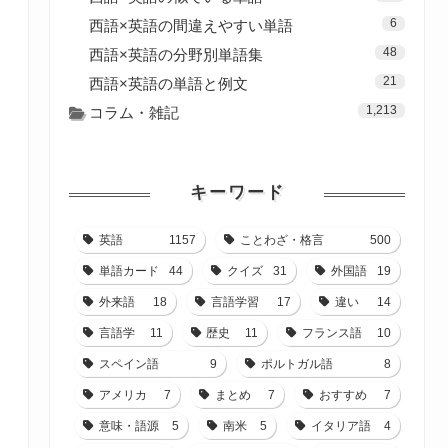
6
西語×英語の間違えやすい単語
48
西語×英語の分野別単語集
21
西語×英語の単語と例文
1,213
コラム・雑記
キーワード
英語
1157
ことわざ・格言
500
単語カード
44
クイズ
31
外国語
19
外来語
18
言語学習
17
違い
14
言語学
11
歴史
11
フランス語
10
スペイン語
9
ポルトガル語
8
アメリカ
7
まとめ
7
おすすめ
7
意味・語源
5
南米
5
イタリア語
4