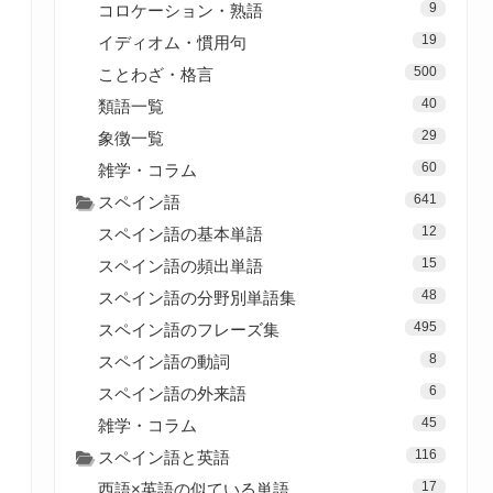
9
コロケーション・熟語
19
イディオム・慣用句
500
ことわざ・格言
40
類語一覧
29
象徴一覧
60
雑学・コラム
641
スペイン語
12
スペイン語の基本単語
15
スペイン語の頻出単語
48
スペイン語の分野別単語集
495
スペイン語のフレーズ集
8
スペイン語の動詞
6
スペイン語の外来語
45
雑学・コラム
116
スペイン語と英語
17
西語×英語の似ている単語