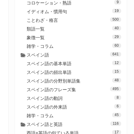
9
コロケーション・熟語
19
イディオム・慣用句
500
ことわざ・格言
40
類語一覧
29
象徴一覧
60
雑学・コラム
641
スペイン語
12
スペイン語の基本単語
15
スペイン語の頻出単語
48
スペイン語の分野別単語集
495
スペイン語のフレーズ集
8
スペイン語の動詞
6
スペイン語の外来語
45
雑学・コラム
116
スペイン語と英語
17
西語×英語の似ている単語