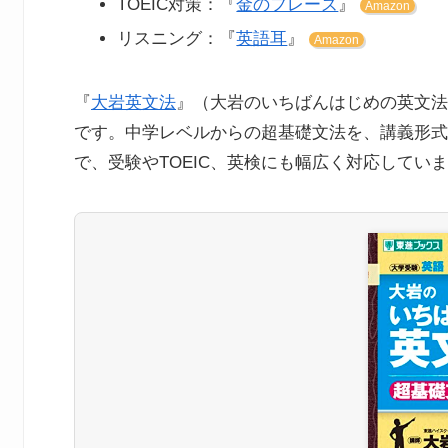
TOEIC対策：『
金のフレーズ
』
Amazon
リスニング：『
英語耳
』
Amazon
『
大岩英文法
』（大岩のいちばんはじめの英文法
です。中学レベルからの超基礎文法を、講義形式
で、受験やTOEIC、英検にも幅広く対応してい