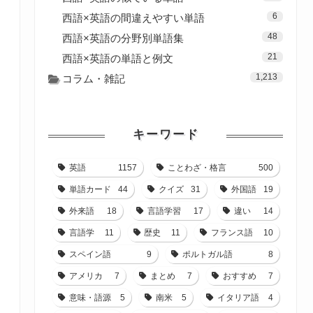
6
西語×英語の間違えやすい単語
48
西語×英語の分野別単語集
21
西語×英語の単語と例文
1,213
コラム・雑記
キーワード
英語
1157
ことわざ・格言
500
単語カード
44
クイズ
31
外国語
19
外来語
18
言語学習
17
違い
14
言語学
11
歴史
11
フランス語
10
スペイン語
9
ポルトガル語
8
アメリカ
7
まとめ
7
おすすめ
7
意味・語源
5
南米
5
イタリア語
4