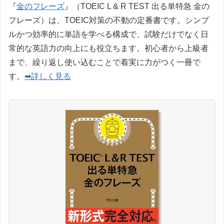
『
金のフレーズ
』（TOEIC L & R TEST 出る単特急 金の
フレーズ）は、TOEIC対策の不動の定番書です。シンプ
ルかつ効率的に単語を学べる構成で、試験だけでなく日
常的な英語力の向上にも役立ちます。初心者から上級者
まで、繰り返し使い込むことで着実に力がつく一冊で
す。
➡詳しく見る