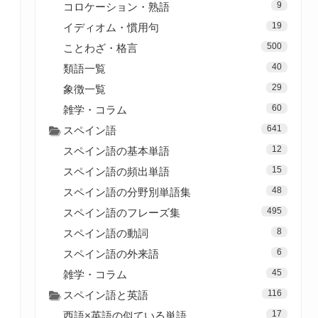
9
コロケーション・熟語
19
イディオム・慣用句
500
ことわざ・格言
40
類語一覧
29
象徴一覧
60
雑学・コラム
641
スペイン語
12
スペイン語の基本単語
15
スペイン語の頻出単語
48
スペイン語の分野別単語集
495
スペイン語のフレーズ集
8
スペイン語の動詞
6
スペイン語の外来語
45
雑学・コラム
116
スペイン語と英語
17
西語×英語の似ている単語