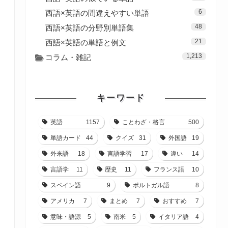
6
西語×英語の間違えやすい単語
48
西語×英語の分野別単語集
21
西語×英語の単語と例文
1,213
コラム・雑記
キーワード
英語
1157
ことわざ・格言
500
単語カード
44
クイズ
31
外国語
19
外来語
18
言語学習
17
違い
14
言語学
11
歴史
11
フランス語
10
スペイン語
9
ポルトガル語
8
アメリカ
7
まとめ
7
おすすめ
7
意味・語源
5
南米
5
イタリア語
4