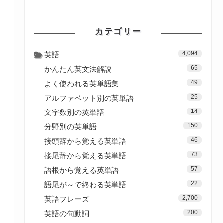
カテゴリー
4,094
英語
65
かんたん英文法解説
49
よく使われる英単語集
25
アルファベット別の英単語
14
文字数別の英単語
150
分野別の英単語
46
接頭辞から覚える英単語
73
接尾辞から覚える英単語
57
語根から覚える英単語
22
語尾が～で終わる英単語
2,700
英語フレーズ
200
英語の句動詞