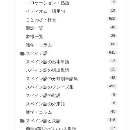
9
コロケーション・熟語
19
イディオム・慣用句
500
ことわざ・格言
40
類語一覧
29
象徴一覧
60
雑学・コラム
641
スペイン語
12
スペイン語の基本単語
15
スペイン語の頻出単語
48
スペイン語の分野別単語集
495
スペイン語のフレーズ集
8
スペイン語の動詞
6
スペイン語の外来語
45
雑学・コラム
116
スペイン語と英語
17
西語×英語の似ている単語