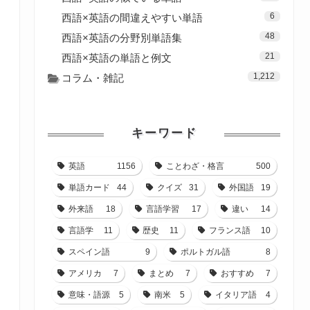
6
西語×英語の間違えやすい単語
48
西語×英語の分野別単語集
21
西語×英語の単語と例文
1,212
コラム・雑記
キーワード
英語
1156
ことわざ・格言
500
単語カード
44
クイズ
31
外国語
19
外来語
18
言語学習
17
違い
14
言語学
11
歴史
11
フランス語
10
スペイン語
9
ポルトガル語
8
アメリカ
7
まとめ
7
おすすめ
7
意味・語源
5
南米
5
イタリア語
4