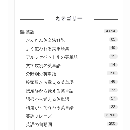
カテゴリー
4,094
英語
65
かんたん英文法解説
49
よく使われる英単語集
25
アルファベット別の英単語
14
文字数別の英単語
150
分野別の英単語
46
接頭辞から覚える英単語
73
接尾辞から覚える英単語
57
語根から覚える英単語
22
語尾が～で終わる英単語
2,700
英語フレーズ
200
英語の句動詞