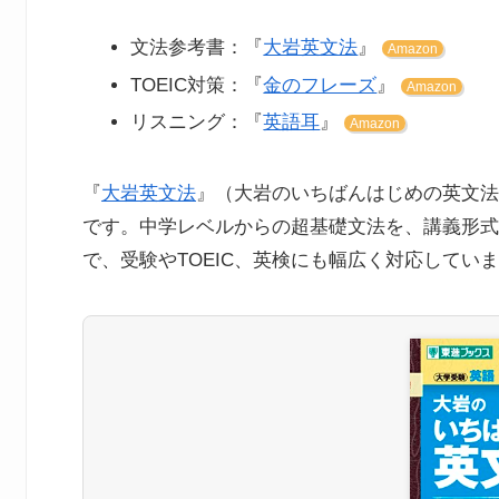
文法参考書：『
大岩英文法
』
Amazon
TOEIC対策：『
金のフレーズ
』
Amazon
リスニング：『
英語耳
』
Amazon
『
大岩英文法
』（大岩のいちばんはじめの英文法
です。中学レベルからの超基礎文法を、講義形式
で、受験やTOEIC、英検にも幅広く対応してい