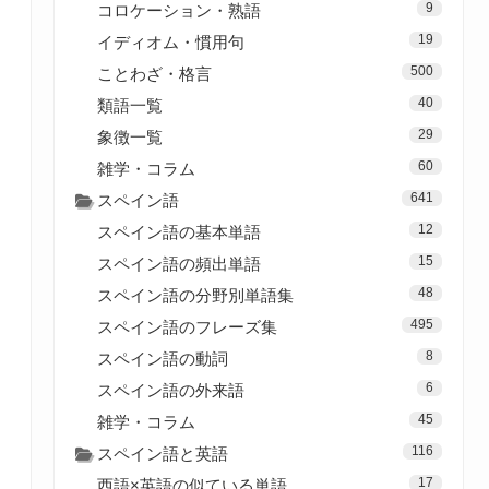
9
コロケーション・熟語
19
イディオム・慣用句
500
ことわざ・格言
40
類語一覧
29
象徴一覧
60
雑学・コラム
641
スペイン語
12
スペイン語の基本単語
15
スペイン語の頻出単語
48
スペイン語の分野別単語集
495
スペイン語のフレーズ集
8
スペイン語の動詞
6
スペイン語の外来語
45
雑学・コラム
116
スペイン語と英語
17
西語×英語の似ている単語