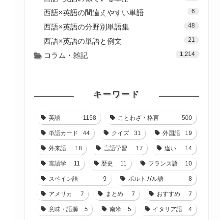
6
西語×英語の間違えやすい単語
48
西語×英語の分野別単語集
21
西語×英語の単語と例文
1,214
コラム・雑記
キーワード
英語
1158
ことわざ・格言
500
単語カード
44
クイズ
31
外国語
19
外来語
18
言語学習
17
違い
14
言語学
11
歴史
11
フランス語
10
スペイン語
9
ポルトガル語
8
アメリカ
7
まとめ
7
おすすめ
7
意味・語源
5
南米
5
イタリア語
4