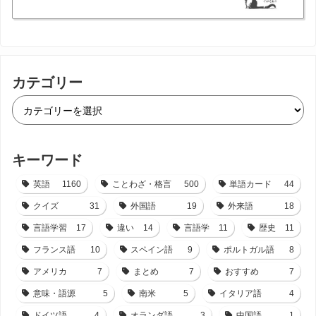
カテゴリー
キーワード
英語
1160
ことわざ・格言
500
単語カード
44
クイズ
31
外国語
19
外来語
18
言語学習
17
違い
14
言語学
11
歴史
11
フランス語
10
スペイン語
9
ポルトガル語
8
アメリカ
7
まとめ
7
おすすめ
7
意味・語源
5
南米
5
イタリア語
4
ドイツ語
4
オランダ語
3
中国語
1