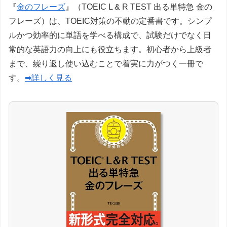
『
金のフレーズ
』（TOEIC L & R TEST 出る単特急 金の
フレーズ）は、TOEIC対策の不動の定番書です。シンプ
ルかつ効率的に単語を学べる構成で、試験だけでなく日
常的な英語力の向上にも役立ちます。初心者から上級者
まで、繰り返し使い込むことで着実に力がつく一冊で
す。
➡詳しく見る