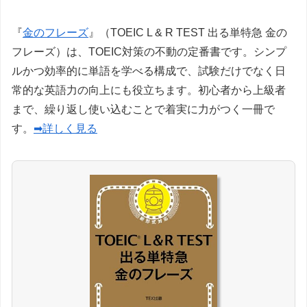
『
金のフレーズ
』（TOEIC L & R TEST 出る単特急 金の
フレーズ）は、TOEIC対策の不動の定番書です。シンプ
ルかつ効率的に単語を学べる構成で、試験だけでなく日
常的な英語力の向上にも役立ちます。初心者から上級者
まで、繰り返し使い込むことで着実に力がつく一冊で
す。
➡詳しく見る