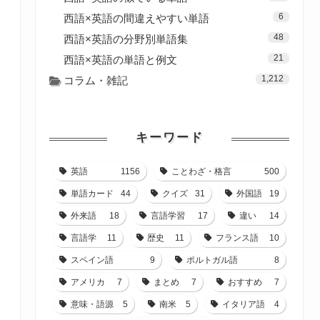
6
西語×英語の間違えやすい単語
48
西語×英語の分野別単語集
21
西語×英語の単語と例文
1,212
コラム・雑記
キーワード
英語
1156
ことわざ・格言
500
単語カード
44
クイズ
31
外国語
19
外来語
18
言語学習
17
違い
14
言語学
11
歴史
11
フランス語
10
スペイン語
9
ポルトガル語
8
アメリカ
7
まとめ
7
おすすめ
7
意味・語源
5
南米
5
イタリア語
4