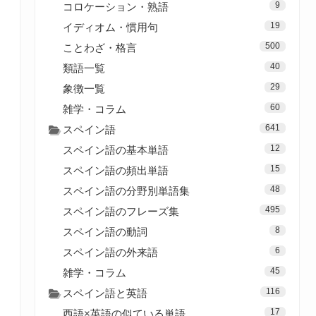
9
コロケーション・熟語
19
イディオム・慣用句
500
ことわざ・格言
40
類語一覧
29
象徴一覧
60
雑学・コラム
641
スペイン語
12
スペイン語の基本単語
15
スペイン語の頻出単語
48
スペイン語の分野別単語集
495
スペイン語のフレーズ集
8
スペイン語の動詞
6
スペイン語の外来語
45
雑学・コラム
116
スペイン語と英語
17
西語×英語の似ている単語