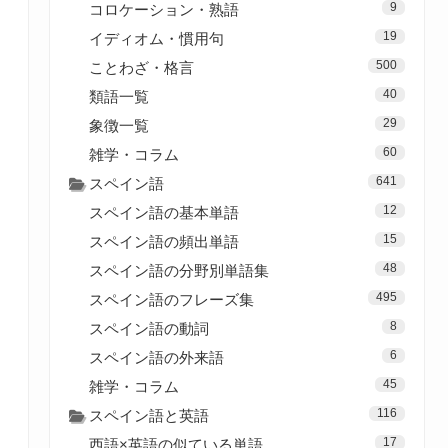
9
コロケーション・熟語
19
イディオム・慣用句
500
ことわざ・格言
40
類語一覧
29
象徴一覧
60
雑学・コラム
641
スペイン語
12
スペイン語の基本単語
15
スペイン語の頻出単語
48
スペイン語の分野別単語集
495
スペイン語のフレーズ集
8
スペイン語の動詞
6
スペイン語の外来語
45
雑学・コラム
116
スペイン語と英語
17
西語×英語の似ている単語