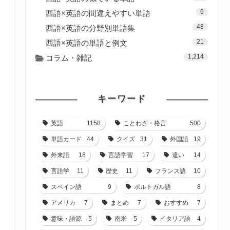
6
西語×英語の間違えやすい単語
48
西語×英語の分野別単語集
21
西語×英語の単語と例文
1,214
コラム・雑記
キーワード
英語
1158
ことわざ・格言
500
単語カード
44
クイズ
31
外国語
19
外来語
18
言語学習
17
違い
14
言語学
11
歴史
11
フランス語
10
スペイン語
9
ポルトガル語
8
アメリカ
7
まとめ
7
おすすめ
7
意味・語源
5
南米
5
イタリア語
4