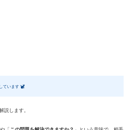
しています
解説します。
や「
この問題を解決できますか？
」という意味で、相手