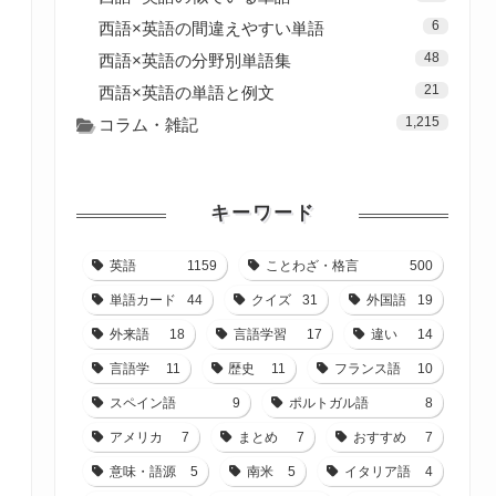
6
西語×英語の間違えやすい単語
48
西語×英語の分野別単語集
21
西語×英語の単語と例文
1,215
コラム・雑記
キーワード
英語
1159
ことわざ・格言
500
単語カード
44
クイズ
31
外国語
19
外来語
18
言語学習
17
違い
14
言語学
11
歴史
11
フランス語
10
スペイン語
9
ポルトガル語
8
アメリカ
7
まとめ
7
おすすめ
7
意味・語源
5
南米
5
イタリア語
4