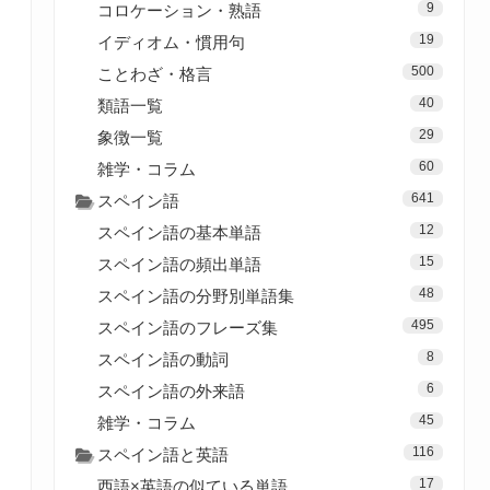
9
コロケーション・熟語
19
イディオム・慣用句
500
ことわざ・格言
40
類語一覧
29
象徴一覧
60
雑学・コラム
641
スペイン語
12
スペイン語の基本単語
15
スペイン語の頻出単語
48
スペイン語の分野別単語集
495
スペイン語のフレーズ集
8
スペイン語の動詞
6
スペイン語の外来語
45
雑学・コラム
116
スペイン語と英語
17
西語×英語の似ている単語