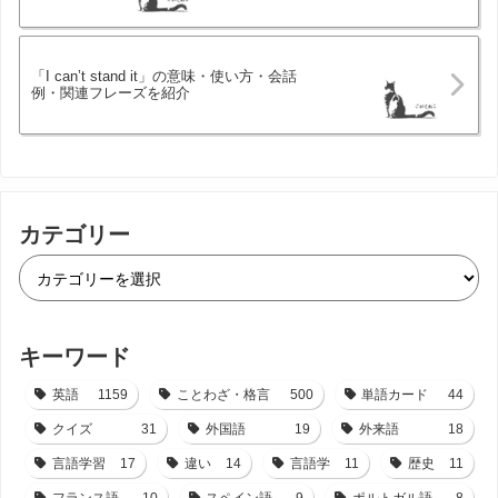
「I can’t stand it」の意味・使い方・会話
例・関連フレーズを紹介
カテゴリー
キーワード
英語
1159
ことわざ・格言
500
単語カード
44
クイズ
31
外国語
19
外来語
18
言語学習
17
違い
14
言語学
11
歴史
11