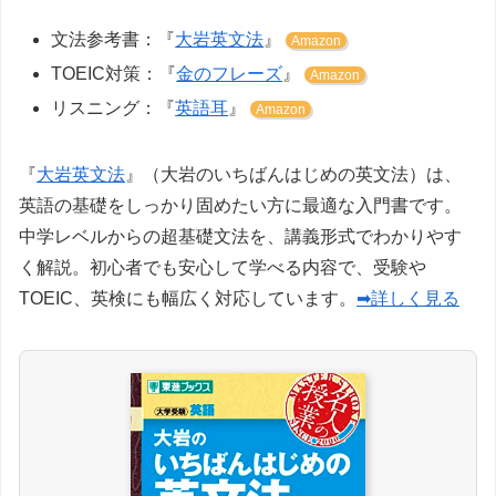
文法参考書：『
大岩英文法
』
Amazon
TOEIC対策：『
金のフレーズ
』
Amazon
リスニング：『
英語耳
』
Amazon
『
大岩英文法
』（大岩のいちばんはじめの英文法）は、
英語の基礎をしっかり固めたい方に最適な入門書です。
中学レベルからの超基礎文法を、講義形式でわかりやす
く解説。初心者でも安心して学べる内容で、受験や
TOEIC、英検にも幅広く対応しています。
➡詳しく見る