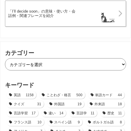
「I’ll decide soon」の意味・使い方・会
話例・関連フレーズを紹介
カテゴリー
キーワード
英語
1158
ことわざ・格言
500
単語カード
44
クイズ
31
外国語
19
外来語
18
言語学習
17
違い
14
言語学
11
歴史
11
フランス語
10
スペイン語
9
ポルトガル語
8