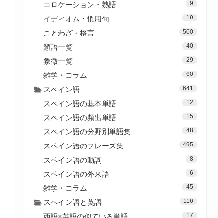
9
コロケーション・熟語
19
イディオム・慣用句
500
ことわざ・格言
40
類語一覧
29
象徴一覧
60
雑学・コラム
641
スペイン語
12
スペイン語の基本単語
15
スペイン語の頻出単語
48
スペイン語の分野別単語集
495
スペイン語のフレーズ集
8
スペイン語の動詞
6
スペイン語の外来語
45
雑学・コラム
116
スペイン語と英語
17
西語×英語の似ている単語