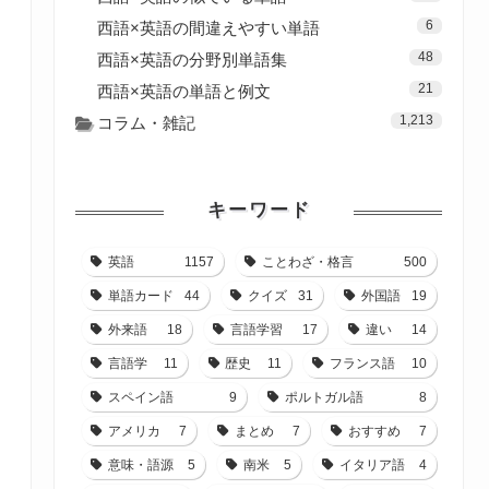
6
西語×英語の間違えやすい単語
48
西語×英語の分野別単語集
21
西語×英語の単語と例文
1,213
コラム・雑記
キーワード
英語
1157
ことわざ・格言
500
単語カード
44
クイズ
31
外国語
19
外来語
18
言語学習
17
違い
14
言語学
11
歴史
11
フランス語
10
スペイン語
9
ポルトガル語
8
アメリカ
7
まとめ
7
おすすめ
7
意味・語源
5
南米
5
イタリア語
4