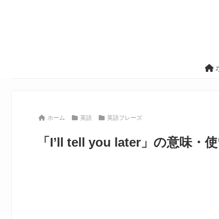
ホーム
英語
英語フレーズ
「I’ll tell you late