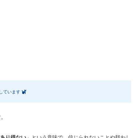
しています
す。
あり得ない
」という意味で、信じられないことや疑わし