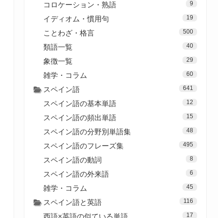
9
コロケーション・熟語
19
イディオム・慣用句
500
ことわざ・格言
40
類語一覧
29
象徴一覧
60
雑学・コラム
641
スペイン語
12
スペイン語の基本単語
15
スペイン語の頻出単語
48
スペイン語の分野別単語集
495
スペイン語のフレーズ集
8
スペイン語の動詞
6
スペイン語の外来語
45
雑学・コラム
116
スペイン語と英語
17
西語×英語の似ている単語