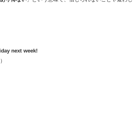
iday next week!
）