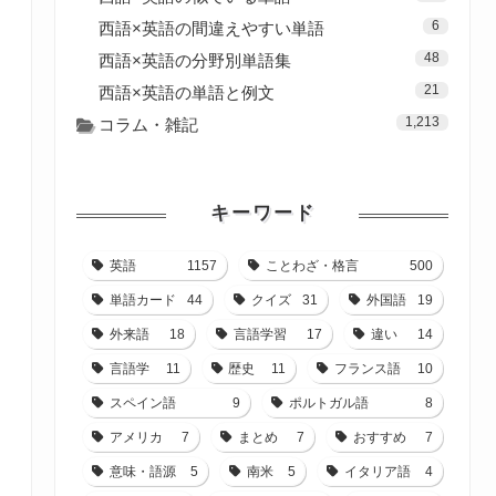
6
西語×英語の間違えやすい単語
48
西語×英語の分野別単語集
21
西語×英語の単語と例文
1,213
コラム・雑記
キーワード
英語
1157
ことわざ・格言
500
単語カード
44
クイズ
31
外国語
19
外来語
18
言語学習
17
違い
14
言語学
11
歴史
11
フランス語
10
スペイン語
9
ポルトガル語
8
アメリカ
7
まとめ
7
おすすめ
7
意味・語源
5
南米
5
イタリア語
4