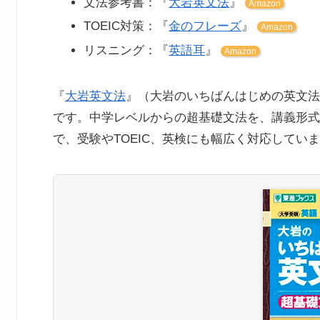
文法参考書：『
大岩英文法
』
Amazon
TOEIC対策：『
金のフレーズ
』
Amazon
リスニング：『
英語耳
』
Amazon
『
大岩英文法
』（大岩のいちばんはじめの英文法
です。中学レベルからの超基礎文法を、講義形式
で、受験やTOEIC、英検にも幅広く対応してい