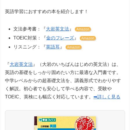
英語学習におすすめの本を紹介します！
文法参考書：『
大岩英文法
』
Amazon
TOEIC対策：『
金のフレーズ
』
Amazon
リスニング：『
英語耳
』
Amazon
『
大岩英文法
』（大岩のいちばんはじめの英文法）は、
英語の基礎をしっかり固めたい方に最適な入門書です。
中学レベルからの超基礎文法を、講義形式でわかりやす
く解説。初心者でも安心して学べる内容で、受験や
TOEIC、英検にも幅広く対応しています。
➡詳しく見る