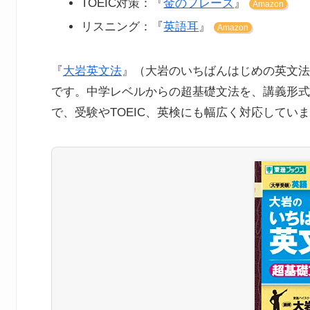
TOEIC対策：『
金のフレーズ
』
Amazon
リスニング：『
英語耳
』
Amazon
『
大岩英文法
』（大岩のいちばんはじめの英文法
です。中学レベルからの超基礎文法を、講義形式
で、受験やTOEIC、英検にも幅広く対応してい