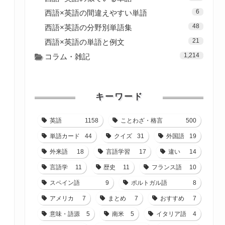
6
西語×英語の間違えやすい単語
48
西語×英語の分野別単語集
21
西語×英語の単語と例文
1,214
コラム・雑記
キーワード
英語
1158
ことわざ・格言
500
単語カード
44
クイズ
31
外国語
19
外来語
18
言語学習
17
違い
14
言語学
11
歴史
11
フランス語
10
スペイン語
9
ポルトガル語
8
アメリカ
7
まとめ
7
おすすめ
7
意味・語源
5
南米
5
イタリア語
4