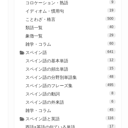
9
コロケーション・熟語
19
イディオム・慣用句
500
ことわざ・格言
40
類語一覧
29
象徴一覧
60
雑学・コラム
641
スペイン語
12
スペイン語の基本単語
15
スペイン語の頻出単語
48
スペイン語の分野別単語集
495
スペイン語のフレーズ集
8
スペイン語の動詞
6
スペイン語の外来語
45
雑学・コラム
116
スペイン語と英語
17
西語×英語の似ている単語