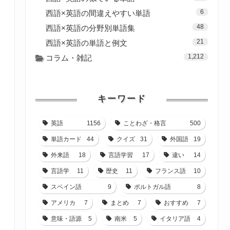
6
西語×英語の間違えやすい単語
48
西語×英語の分野別単語集
21
西語×英語の単語と例文
1,212
コラム・雑記
キーワード
英語
1156
ことわざ・格言
500
単語カード
44
クイズ
31
外国語
19
外来語
18
言語学習
17
違い
14
言語学
11
歴史
11
フランス語
10
スペイン語
9
ポルトガル語
8
アメリカ
7
まとめ
7
おすすめ
7
意味・語源
5
南米
5
イタリア語
4