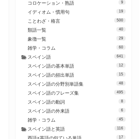
9
コロケーション・熟語
19
イディオム・慣用句
500
ことわざ・格言
40
類語一覧
29
象徴一覧
60
雑学・コラム
641
スペイン語
12
スペイン語の基本単語
15
スペイン語の頻出単語
48
スペイン語の分野別単語集
495
スペイン語のフレーズ集
8
スペイン語の動詞
6
スペイン語の外来語
45
雑学・コラム
116
スペイン語と英語
17
西語×英語の似ている単語