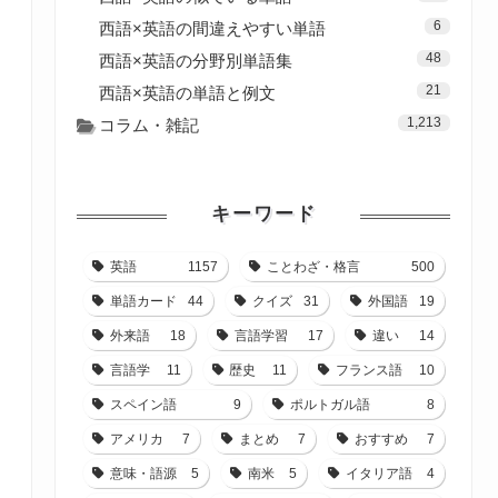
6
西語×英語の間違えやすい単語
48
西語×英語の分野別単語集
21
西語×英語の単語と例文
1,213
コラム・雑記
キーワード
英語
1157
ことわざ・格言
500
単語カード
44
クイズ
31
外国語
19
外来語
18
言語学習
17
違い
14
言語学
11
歴史
11
フランス語
10
スペイン語
9
ポルトガル語
8
アメリカ
7
まとめ
7
おすすめ
7
意味・語源
5
南米
5
イタリア語
4