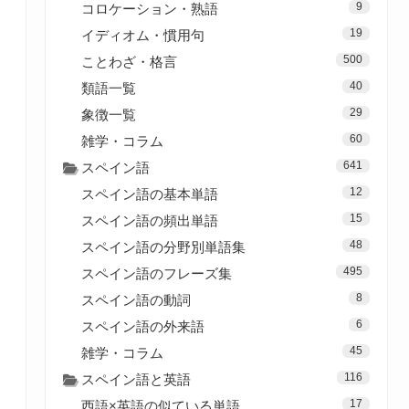
9
コロケーション・熟語
19
イディオム・慣用句
500
ことわざ・格言
40
類語一覧
29
象徴一覧
60
雑学・コラム
641
スペイン語
12
スペイン語の基本単語
15
スペイン語の頻出単語
48
スペイン語の分野別単語集
495
スペイン語のフレーズ集
8
スペイン語の動詞
6
スペイン語の外来語
45
雑学・コラム
116
スペイン語と英語
17
西語×英語の似ている単語