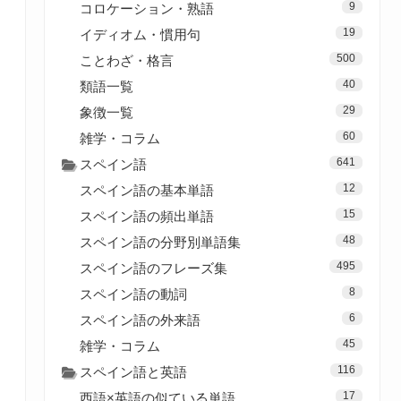
9
コロケーション・熟語
19
イディオム・慣用句
500
ことわざ・格言
40
類語一覧
29
象徴一覧
60
雑学・コラム
641
スペイン語
12
スペイン語の基本単語
15
スペイン語の頻出単語
48
スペイン語の分野別単語集
495
スペイン語のフレーズ集
8
スペイン語の動詞
6
スペイン語の外来語
45
雑学・コラム
116
スペイン語と英語
17
西語×英語の似ている単語