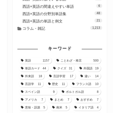
6
西語×英語の間違えやすい単語
48
西語×英語の分野別単語集
21
西語×英語の単語と例文
1,213
コラム・雑記
キーワード
英語
1157
ことわざ・格言
500
単語カード
44
クイズ
31
外国語
19
外来語
18
言語学習
17
違い
14
言語学
11
歴史
11
フランス語
10
スペイン語
9
ポルトガル語
8
アメリカ
7
まとめ
7
おすすめ
7
意味・語源
5
南米
5
イタリア語
4