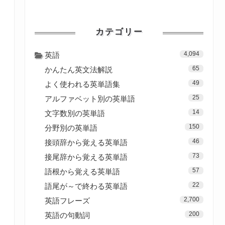
カテゴリー
4,094
英語
65
かんたん英文法解説
49
よく使われる英単語集
25
アルファベット別の英単語
14
文字数別の英単語
150
分野別の英単語
46
接頭辞から覚える英単語
73
接尾辞から覚える英単語
57
語根から覚える英単語
22
語尾が～で終わる英単語
2,700
英語フレーズ
200
英語の句動詞