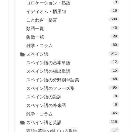
9
コロケーション・熟語
19
イディオム・慣用句
500
ことわざ・格言
40
類語一覧
29
象徴一覧
60
雑学・コラム
641
スペイン語
12
スペイン語の基本単語
15
スペイン語の頻出単語
48
スペイン語の分野別単語集
495
スペイン語のフレーズ集
8
スペイン語の動詞
6
スペイン語の外来語
45
雑学・コラム
116
スペイン語と英語
17
西語×英語の似ている単語