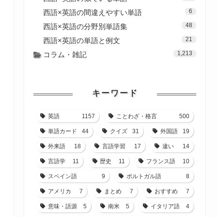
6
西語×英語の間違えやすい単語
48
西語×英語の分野別単語集
21
西語×英語の単語と例文
1,213
コラム・雑記
キーワード
英語
1157
ことわざ・格言
500
単語カード
44
クイズ
31
外国語
19
外来語
18
言語学習
17
違い
14
言語学
11
歴史
11
フランス語
10
スペイン語
9
ポルトガル語
8
アメリカ
7
まとめ
7
おすすめ
7
意味・語源
5
南米
5
イタリア語
4