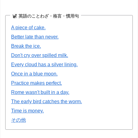
英語のことわざ・格言・慣用句
A piece of cake.
Better late than never.
Break the ice.
Don't cry over spilled milk.
Every cloud has a silver lining.
Once in a blue moon.
Practice makes perfect.
Rome wasn't built in a day.
The early bird catches the worm.
Time is money.
その他