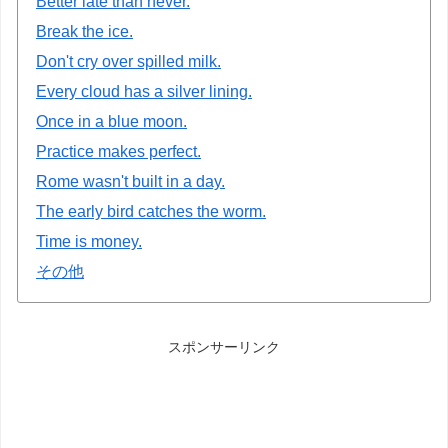
Better late than never.
Break the ice.
Don't cry over spilled milk.
Every cloud has a silver lining.
Once in a blue moon.
Practice makes perfect.
Rome wasn't built in a day.
The early bird catches the worm.
Time is money.
その他
スポンサーリンク