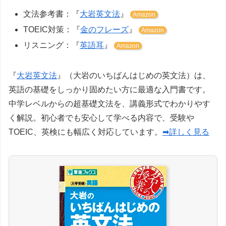
文法参考書：『
大岩英文法
』
Amazon
TOEIC対策：『
金のフレーズ
』
Amazon
リスニング：『
英語耳
』
Amazon
『
大岩英文法
』（大岩のいちばんはじめの英文法）は、
英語の基礎をしっかり固めたい方に最適な入門書です。
中学レベルからの超基礎文法を、講義形式でわかりやす
く解説。初心者でも安心して学べる内容で、受験や
TOEIC、英検にも幅広く対応しています。
➡詳しく見る