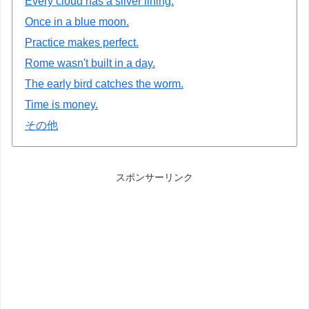
Every cloud has a silver lining.
Once in a blue moon.
Practice makes perfect.
Rome wasn't built in a day.
The early bird catches the worm.
Time is money.
その他
スポンサーリンク