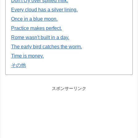
Don't cry over spilled milk.
Every cloud has a silver lining.
Once in a blue moon.
Practice makes perfect.
Rome wasn't built in a day.
The early bird catches the worm.
Time is money.
その他
スポンサーリンク