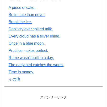
A piece of cake.
Better late than never.
Break the ice.
Don't cry over spilled milk.
Every cloud has a silver lining.
Once in a blue moon.
Practice makes perfect.
Rome wasn't built in a day.
The early bird catches the worm.
Time is money.
その他
スポンサーリンク