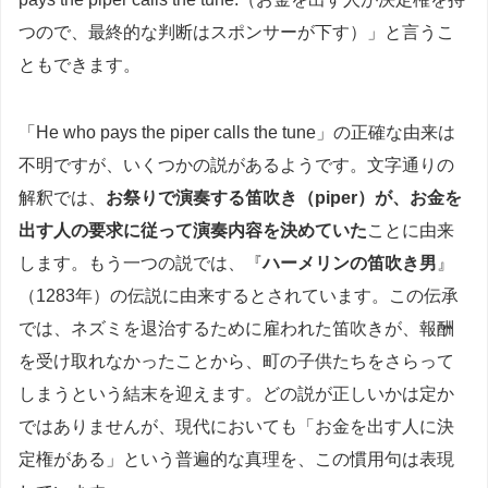
つので、最終的な判断はスポンサーが下す）」と言うこ
ともできます。
「He who pays the piper calls the tune」の正確な由来は
不明ですが、いくつかの説があるようです。文字通りの
解釈では、
お祭りで演奏する笛吹き（piper）が、お金を
出す人の要求に従って演奏内容を決めていた
ことに由来
します。もう一つの説では、『
ハーメリンの笛吹き男
』
（1283年）の伝説に由来するとされています。この伝承
では、ネズミを退治するために雇われた笛吹きが、報酬
を受け取れなかったことから、町の子供たちをさらって
しまうという結末を迎えます。どの説が正しいかは定か
ではありませんが、現代においても「お金を出す人に決
定権がある」という普遍的な真理を、この慣用句は表現