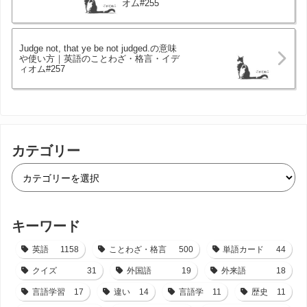
オム#255
Judge not, that ye be not judged.の意味
や使い方｜英語のことわざ・格言・イデ
ィオム#257
カテゴリー
キーワード
英語
1158
ことわざ・格言
500
単語カード
44
クイズ
31
外国語
19
外来語
18
言語学習
17
違い
14
言語学
11
歴史
11