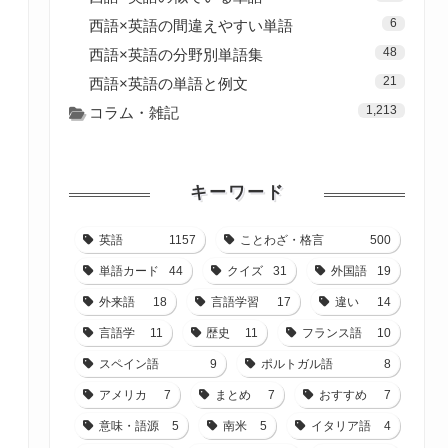
6
西語×英語の間違えやすい単語
48
西語×英語の分野別単語集
21
西語×英語の単語と例文
1,213
コラム・雑記
キーワード
英語
1157
ことわざ・格言
500
単語カード
44
クイズ
31
外国語
19
外来語
18
言語学習
17
違い
14
言語学
11
歴史
11
フランス語
10
スペイン語
9
ポルトガル語
8
アメリカ
7
まとめ
7
おすすめ
7
意味・語源
5
南米
5
イタリア語
4