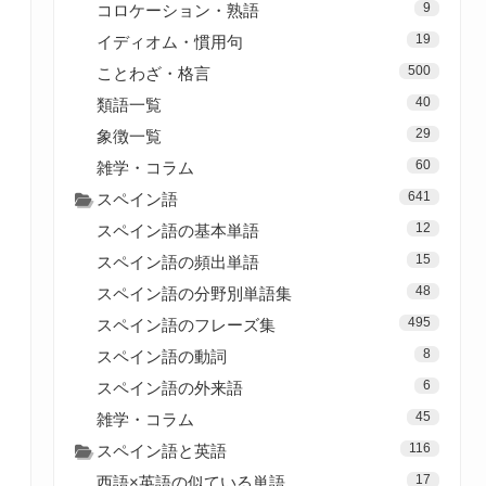
9
コロケーション・熟語
19
イディオム・慣用句
500
ことわざ・格言
40
類語一覧
29
象徴一覧
60
雑学・コラム
641
スペイン語
12
スペイン語の基本単語
15
スペイン語の頻出単語
48
スペイン語の分野別単語集
495
スペイン語のフレーズ集
8
スペイン語の動詞
6
スペイン語の外来語
45
雑学・コラム
116
スペイン語と英語
17
西語×英語の似ている単語