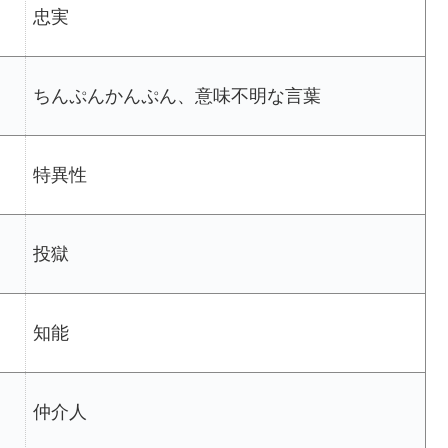
忠実
ちんぷんかんぷん、意味不明な言葉
特異性
投獄
知能
仲介人