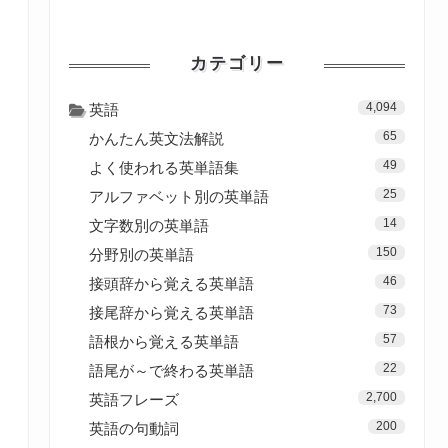
カテゴリー
4,094
英語
65
かんたん英文法解説
49
よく使われる英単語集
25
アルファベット別の英単語
14
文字数別の英単語
150
分野別の英単語
46
接頭辞から覚える英単語
73
接尾辞から覚える英単語
57
語根から覚える英単語
22
語尾が～で終わる英単語
2,700
英語フレーズ
200
英語の句動詞