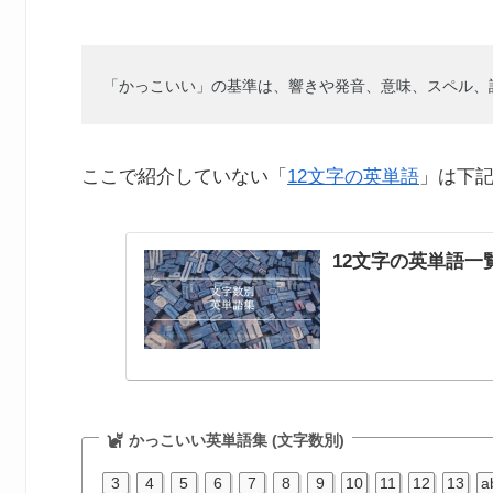
「かっこいい」の基準は、響きや発音、意味、スペル、
ここで紹介していない「
12文字の英単語
」は下
12文字の英単語一
かっこいい英単語集 (文字数別)
3
4
5
6
7
8
9
10
11
12
13
a