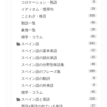
9
コロケーション・熟語
19
イディオム・慣用句
500
ことわざ・格言
40
類語一覧
29
象徴一覧
60
雑学・コラム
641
スペイン語
12
スペイン語の基本単語
15
スペイン語の頻出単語
48
スペイン語の分野別単語集
495
スペイン語のフレーズ集
8
スペイン語の動詞
6
スペイン語の外来語
45
雑学・コラム
116
スペイン語と英語
17
西語×英語の似ている単語