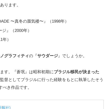
あります。
DE 〜真冬の蜃気楼〜』（1998年）
ジ』（2000年）
1年）
ノグラフィティ
の『
サウダージ
』でしょうか。
ます。『蒼氓』は昭和初期に
ブラジル移民が決まった
監督としてブラジルに行った経験をもとに執筆したそう
念すべき作品です。
新報社)