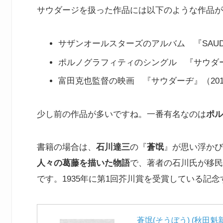
サウダージを扱った作品には以下のような作品が
サザンオールスターズのアルバム 『SAUDA
ポルノグラフィティのシングル 『サウダー
富田克也監督の映画 『サウダーヂ』（201
少し前の作品が多いですね。一番有名なのは
ポル
書籍の場合は、
石川達三
の『
蒼氓
』が思い浮かび
人々の葛藤を描いた物語
で、著者の石川氏が移民
です。1935年に第1回芥川賞を受賞している記
蒼氓(そうぼう) (秋田魁