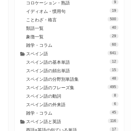
9
コロケーション・熟語
19
イディオム・慣用句
500
ことわざ・格言
40
類語一覧
29
象徴一覧
60
雑学・コラム
641
スペイン語
12
スペイン語の基本単語
15
スペイン語の頻出単語
48
スペイン語の分野別単語集
495
スペイン語のフレーズ集
8
スペイン語の動詞
6
スペイン語の外来語
45
雑学・コラム
116
スペイン語と英語
17
西語×英語の似ている単語