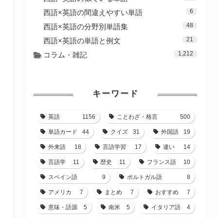
6
西語×英語の間違えやすい単語
48
西語×英語の分野別単語集
21
西語×英語の単語と例文
1,212
コラム・雑記
キーワード
英語
1156
ことわざ・格言
500
単語カード
44
クイズ
31
外国語
19
外来語
18
言語学習
17
違い
14
言語学
11
歴史
11
フランス語
10
スペイン語
9
ポルトガル語
8
アメリカ
7
まとめ
7
おすすめ
7
意味・語源
5
南米
5
イタリア語
4