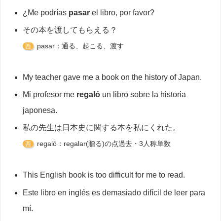
¿Me podrías
pasar
el libro, por favor?
その本を渡してもらえる？
pasar：通る、起こる、渡す
西
My teacher gave me a book on the history of Japan.
Mi profesor me
regaló
un libro sobre la historia
japonesa.
私の先生は日本史に関する本を私にくれた。
regaló：regalar(贈る)の点過去・3人称単数
西
This English book is too difficult for me to read.
Este libro en inglés es demasiado difícil de leer para
mí.