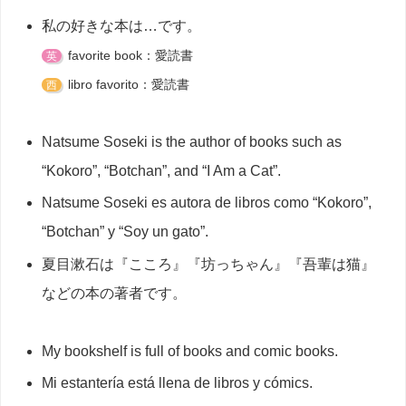
私の好きな本は…です。
favorite book：愛読書
英
libro favorito：愛読書
西
Natsume Soseki is the author of books such as
“Kokoro”, “Botchan”, and “I Am a Cat”.
Natsume Soseki es autora de libros como “Kokoro”,
“Botchan” y “Soy un gato”.
夏目漱石は『こころ』『坊っちゃん』『吾輩は猫』
などの本の著者です。
My bookshelf is full of books and comic books.
Mi estantería está llena de libros y cómics.