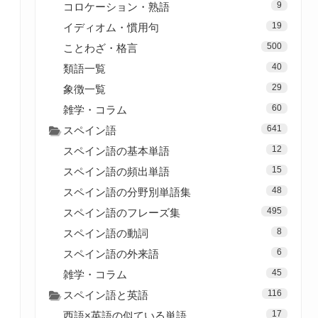
9
コロケーション・熟語
19
イディオム・慣用句
500
ことわざ・格言
40
類語一覧
29
象徴一覧
60
雑学・コラム
641
スペイン語
12
スペイン語の基本単語
15
スペイン語の頻出単語
48
スペイン語の分野別単語集
495
スペイン語のフレーズ集
8
スペイン語の動詞
6
スペイン語の外来語
45
雑学・コラム
116
スペイン語と英語
17
西語×英語の似ている単語