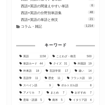
6
西語×英語の間違えやすい単語
48
西語×英語の分野別単語集
21
西語×英語の単語と例文
1,214
コラム・雑記
キーワード
英語
1158
ことわざ・格言
500
単語カード
44
クイズ
31
外国語
19
外来語
18
言語学習
17
違い
14
言語学
11
歴史
11
フランス語
10
スペイン語
9
ポルトガル語
8
アメリカ
7
まとめ
7
おすすめ
7
意味・語源
5
南米
5
イタリア語
4