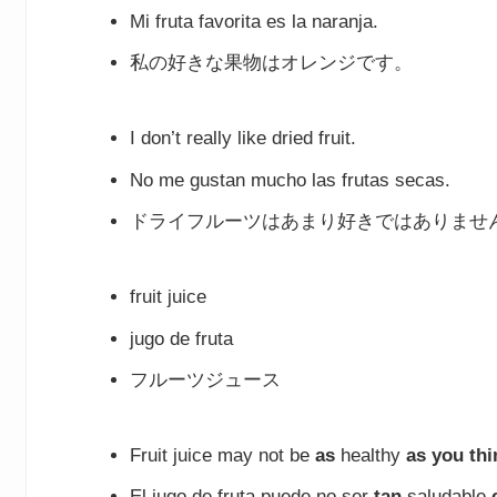
Mi fruta favorita es la naranja.
私の好きな果物はオレンジです。
I don’t really like dried fruit.
No me gustan mucho las frutas secas.
ドライフルーツはあまり好きではありませ
fruit juice
jugo de fruta
フルーツジュース
Fruit juice may not be
as
healthy
as you thi
El jugo de fruta puede no ser
tan
saludable