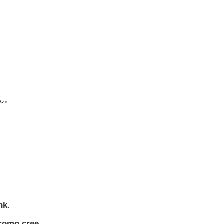
ん。
nk
.
como cree
.