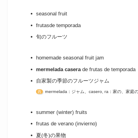
seasonal fruit
frutasde temporada
旬のフルーツ
homemade seasonal fruit jam
mermelada casera
de frutas de temporada
自家製の季節のフルーツジャム
mermelada：ジャム、casero, ra：家の、家
西
summer (winter) fruits
frutas de verano (invierno)
夏(冬)の果物