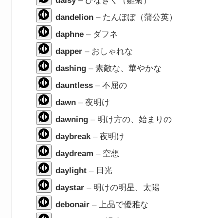
daisy
– ひなぎく（雛菊）
dandelion
– たんぽぽ（蒲公英）
daphne
– ダフネ
dapper
– おしゃれな
dashing
– 素敵な、華やかな
dauntless
– 不屈の
dawn
– 夜明け
dawning
– 明け方の、始まりの
daybreak
– 夜明け
daydream
– 空想
daylight
– 日光
daystar
– 明けの明星、太陽
debonair
– 上品で優雅な