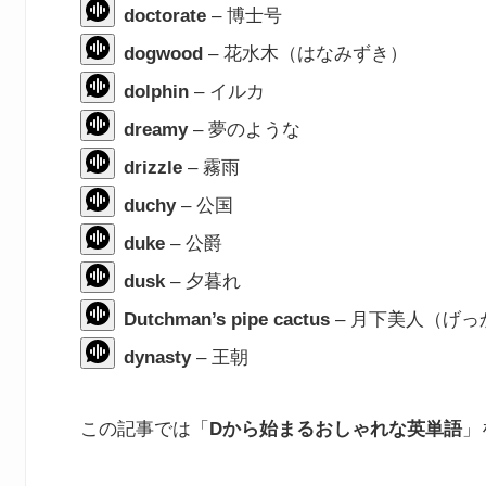
doctorate
– 博士号
dogwood
– 花水木（はなみずき）
dolphin
– イルカ
dreamy
– 夢のような
drizzle
– 霧雨
duchy
– 公国
duke
– 公爵
dusk
– 夕暮れ
Dutchman’s pipe cactus
– 月下美人（げっ
dynasty
– 王朝
この記事では「
Dから始まるおしゃれな英単語
」