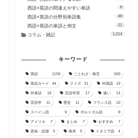
6
西語×英語の間違えやすい単語
48
西語×英語の分野別単語集
21
西語×英語の単語と例文
1,214
コラム・雑記
キーワード
英語
1158
ことわざ・格言
500
単語カード
44
クイズ
31
外国語
19
外来語
18
言語学習
17
違い
14
言語学
11
歴史
11
フランス語
10
スペイン語
9
ポルトガル語
8
アメリカ
7
まとめ
7
おすすめ
7
意味・語源
5
南米
5
イタリア語
4