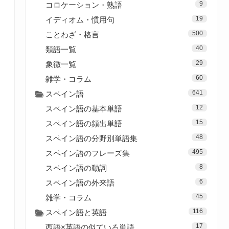
9
コロケーション・熟語
19
イディオム・慣用句
500
ことわざ・格言
40
類語一覧
29
象徴一覧
60
雑学・コラム
641
スペイン語
12
スペイン語の基本単語
15
スペイン語の頻出単語
48
スペイン語の分野別単語集
495
スペイン語のフレーズ集
8
スペイン語の動詞
6
スペイン語の外来語
45
雑学・コラム
116
スペイン語と英語
17
西語×英語の似ている単語