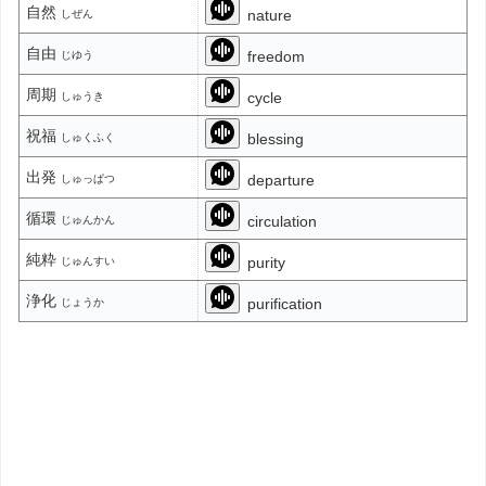
自然
nature
しぜん
自由
freedom
じゆう
周期
cycle
しゅうき
祝福
blessing
しゅくふく
出発
departure
しゅっぱつ
循環
circulation
じゅんかん
純粋
purity
じゅんすい
浄化
purification
じょうか