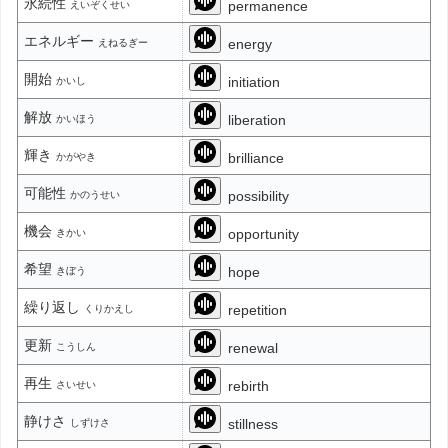
永続性
permanence
えいぞくせい
エネルギー
energy
えねるぎー
開始
initiation
かいし
解放
liberation
かいほう
輝き
brilliance
かがやき
可能性
possibility
かのうせい
機会
opportunity
きかい
希望
hope
きぼう
繰り返し
repetition
くりかえし
更新
renewal
こうしん
再生
rebirth
さいせい
静けさ
stillness
しずけさ