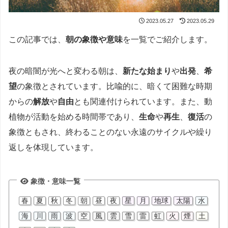
2023.05.27
2023.05.29
この記事では、
朝の象徴や意味
を一覧でご紹介します。
夜の暗闇が光へと変わる朝は、
新たな始まり
や
出発
、
希
望
の象徴とされています。比喩的に、暗くて困難な時期
からの
解放
や
自由
とも関連付けられています。また、動
植物が活動を始める時間帯であり、
生命
や
再生
、
復活
の
象徴ともされ、終わることのない永遠のサイクルや繰り
返しを体現しています。
象徴・意味一覧
春
夏
秋
冬
朝
昼
夜
星
月
地球
太陽
水
海
川
雨
波
空
風
雲
雪
雷
虹
火
煙
土