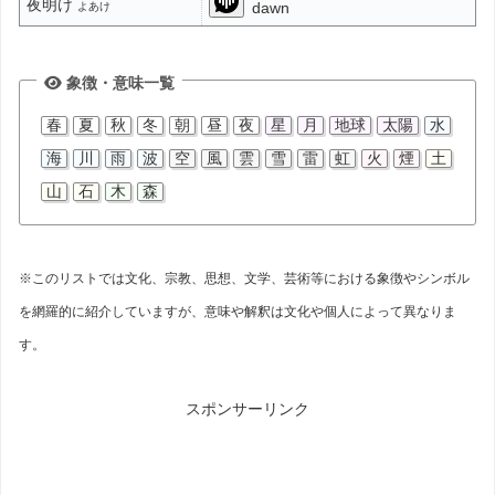
夜明け
dawn
よあけ
象徴・意味一覧
春
夏
秋
冬
朝
昼
夜
星
月
地球
太陽
水
海
川
雨
波
空
風
雲
雪
雷
虹
火
煙
土
山
石
木
森
※このリストでは文化、宗教、思想、文学、芸術等における象徴やシンボル
を網羅的に紹介していますが、意味や解釈は文化や個人によって異なりま
す。
スポンサーリンク