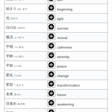
始まり
beginning
はじまり
光
light
ひかり
日の出
sunrise
ひので
復活
revival
ふっかつ
平穏
calmness
へいおん
平静
serenity
へいせい
平和
peace
へいわ
変化
change
へんか
変容
transformation
へんよう
未来
future
みらい
目覚め
awakening
めざめ