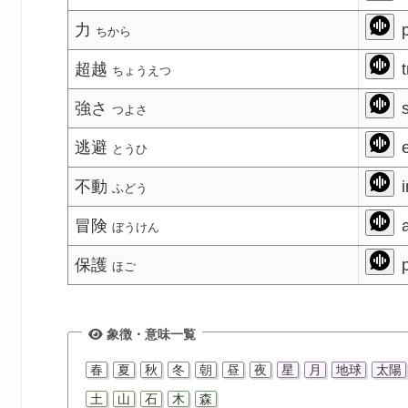
力
p
ちから
超越
t
ちょうえつ
強さ
s
つよさ
逃避
e
とうひ
不動
i
ふどう
冒険
a
ぼうけん
保護
p
ほご
象徴・意味一覧
春
夏
秋
冬
朝
昼
夜
星
月
地球
太陽
土
山
石
木
森