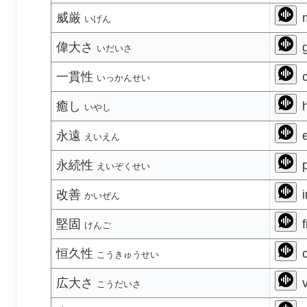
威厳
m
いげん
偉大さ
g
いだいさ
一貫性
c
いっかんせい
癒し
h
いやし
永遠
e
えいえん
永続性
p
えいぞくせい
改善
i
かいぜん
堅固
f
けんご
恒久性
c
こうきゅうせい
広大さ
v
こうだいさ