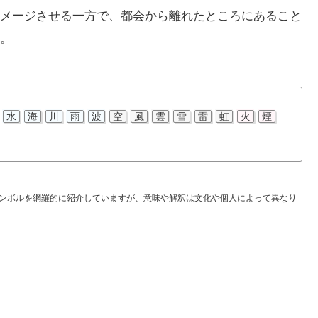
メージさせる一方で、都会から離れたところにあること
。
水
海
川
雨
波
空
風
雲
雪
雷
虹
火
煙
ンボルを網羅的に紹介していますが、意味や解釈は文化や個人によって異なり