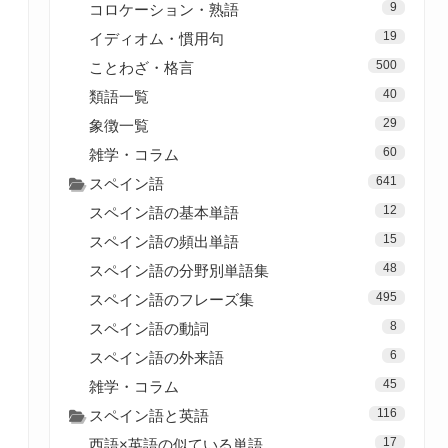
9
コロケーション・熟語
19
イディオム・慣用句
500
ことわざ・格言
40
類語一覧
29
象徴一覧
60
雑学・コラム
641
スペイン語
12
スペイン語の基本単語
15
スペイン語の頻出単語
48
スペイン語の分野別単語集
495
スペイン語のフレーズ集
8
スペイン語の動詞
6
スペイン語の外来語
45
雑学・コラム
116
スペイン語と英語
17
西語×英語の似ている単語