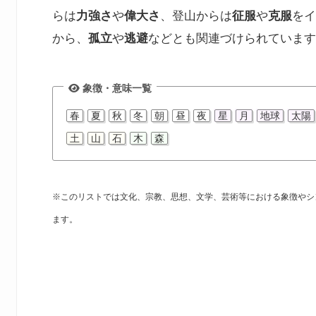
らは
力強さ
や
偉大さ
、登山からは
征服
や
克服
をイ
から、
孤立
や
逃避
などとも関連づけられています
象徴・意味一覧
春
夏
秋
冬
朝
昼
夜
星
月
地球
太陽
土
山
石
木
森
※このリストでは文化、宗教、思想、文学、芸術等における象徴やシ
ます。