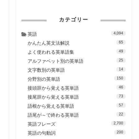
カテゴリー
4,094
英語
65
かんたん英文法解説
49
よく使われる英単語集
25
アルファベット別の英単語
14
文字数別の英単語
150
分野別の英単語
46
接頭辞から覚える英単語
73
接尾辞から覚える英単語
57
語根から覚える英単語
22
語尾が～で終わる英単語
2,700
英語フレーズ
200
英語の句動詞