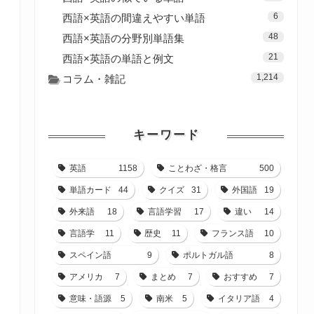
6
西語×英語の間違えやすい単語
48
西語×英語の分野別単語集
21
西語×英語の単語と例文
1,214
コラム・雑記
キーワード
英語
1158
ことわざ・格言
500
単語カード
44
クイズ
31
外国語
19
外来語
18
言語学習
17
違い
14
言語学
11
歴史
11
フランス語
10
スペイン語
9
ポルトガル語
8
アメリカ
7
まとめ
7
おすすめ
7
意味・語源
5
南米
5
イタリア語
4