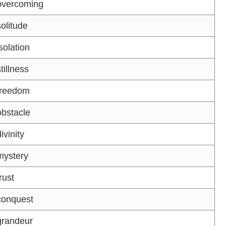
vercoming
olitude
solation
tillness
reedom
bstacle
ivinity
ystery
rust
onquest
randeur