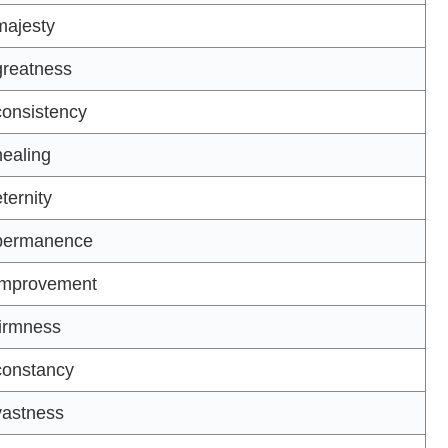
ajesty
reatness
onsistency
ealing
ternity
ermanence
mprovement
irmness
onstancy
astness