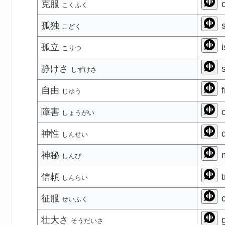
克服
o
こくふく
孤独
s
こどく
孤立
i
こりつ
静けさ
s
しずけさ
自由
f
じゆう
障害
o
しょうがい
神性
d
しんせい
神秘
m
しんぴ
信頼
t
しんらい
征服
c
せいふく
壮大さ
g
そうだいさ