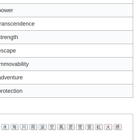
ower
ranscendence
trength
scape
mmovability
dventure
rotection
水
海
川
雨
波
空
風
雲
雪
雷
虹
火
煙