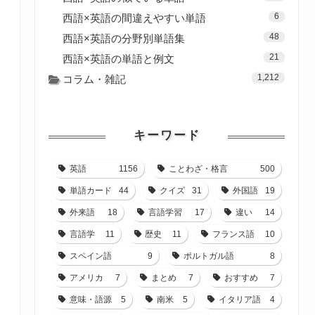
6
西語×英語の間違えやすい単語
48
西語×英語の分野別単語集
21
西語×英語の単語と例文
1,212
コラム・雑記
キーワード
英語
1156
ことわざ・格言
500
単語カード
44
クイズ
31
外国語
19
外来語
18
言語学習
17
違い
14
言語学
11
歴史
11
フランス語
10
スペイン語
9
ポルトガル語
8
アメリカ
7
まとめ
7
おすすめ
7
意味・語源
5
南米
5
イタリア語
4