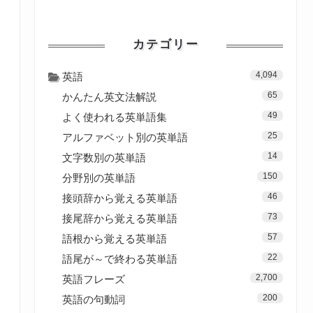
カテゴリー
4,094
英語
65
かんたん英文法解説
49
よく使われる英単語集
25
アルファベット別の英単語
14
文字数別の英単語
150
分野別の英単語
46
接頭辞から覚える英単語
73
接尾辞から覚える英単語
57
語根から覚える英単語
22
語尾が～で終わる英単語
2,700
英語フレーズ
200
英語の句動詞