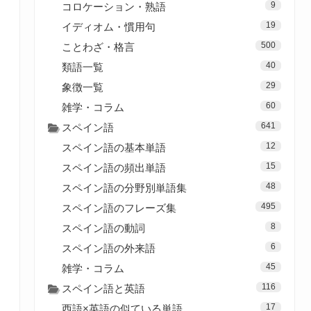
9
コロケーション・熟語
19
イディオム・慣用句
500
ことわざ・格言
40
類語一覧
29
象徴一覧
60
雑学・コラム
641
スペイン語
12
スペイン語の基本単語
15
スペイン語の頻出単語
48
スペイン語の分野別単語集
495
スペイン語のフレーズ集
8
スペイン語の動詞
6
スペイン語の外来語
45
雑学・コラム
116
スペイン語と英語
17
西語×英語の似ている単語