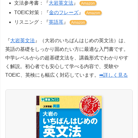
文法参考書：『
大岩英文法
』
Amazon
TOEIC対策：『
金のフレーズ
』
Amazon
リスニング：『
英語耳
』
Amazon
『
大岩英文法
』（大岩のいちばんはじめの英文法）は、
英語の基礎をしっかり固めたい方に最適な入門書です。
中学レベルからの超基礎文法を、講義形式でわかりやす
く解説。初心者でも安心して学べる内容で、受験や
TOEIC、英検にも幅広く対応しています。
➡詳しく見る