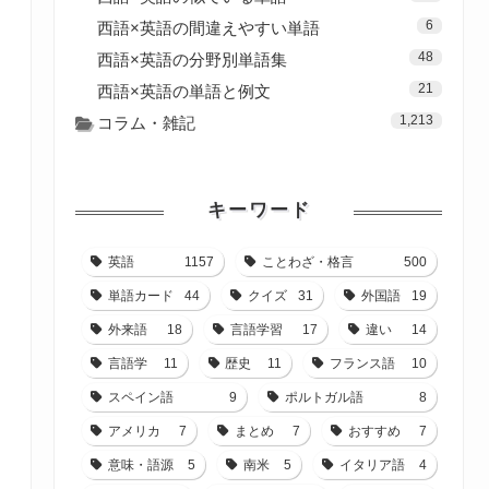
6
西語×英語の間違えやすい単語
48
西語×英語の分野別単語集
21
西語×英語の単語と例文
1,213
コラム・雑記
キーワード
英語
1157
ことわざ・格言
500
単語カード
44
クイズ
31
外国語
19
外来語
18
言語学習
17
違い
14
言語学
11
歴史
11
フランス語
10
スペイン語
9
ポルトガル語
8
アメリカ
7
まとめ
7
おすすめ
7
意味・語源
5
南米
5
イタリア語
4