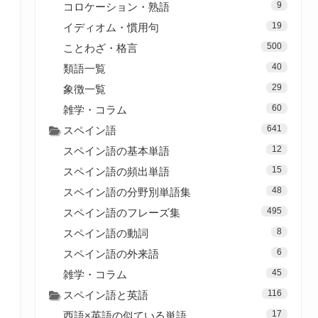
9
コロケーション・熟語
19
イディオム・慣用句
500
ことわざ・格言
40
類語一覧
29
象徴一覧
60
雑学・コラム
641
スペイン語
12
スペイン語の基本単語
15
スペイン語の頻出単語
48
スペイン語の分野別単語集
495
スペイン語のフレーズ集
8
スペイン語の動詞
6
スペイン語の外来語
45
雑学・コラム
116
スペイン語と英語
17
西語×英語の似ている単語