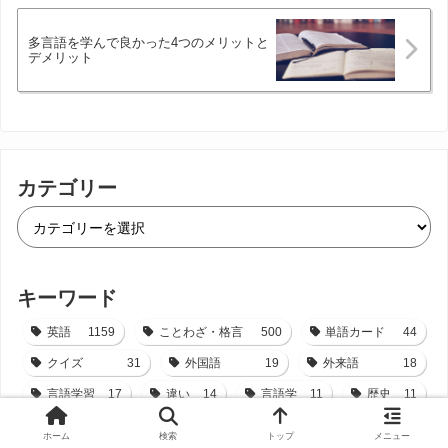
多言語を学んで良かった4つのメリットと
デメリット
カテゴリー
キーワード
英語
1159
ことわざ・格言
500
単語カード
44
クイズ
31
外国語
19
外来語
18
言語学習
17
違い
14
言語学
11
歴史
11
フランス語
10
スペイン語
9
ポルトガル語
8
ホーム
検索
トップ
メニュー