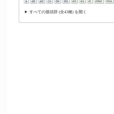
a
ab
ad
co
de
dis
en
ex
in
inter
mis
すべての接頭辞 (全43種) を開く