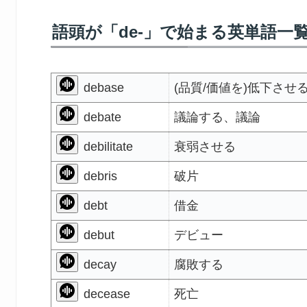
語頭が「de-」で始まる英単語一
debase
(品質/価値を)低下させ
debate
議論する、議論
debilitate
衰弱させる
debris
破片
debt
借金
debut
デビュー
decay
腐敗する
decease
死亡