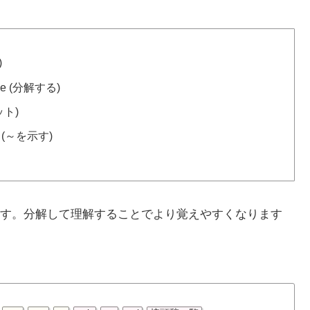
)
ose (分解する)
リット)
te (～を示す)
す。分解して理解することでより覚えやすくなります