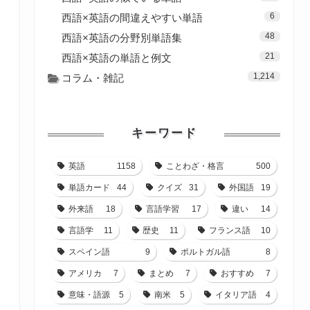
6
西語×英語の間違えやすい単語
48
西語×英語の分野別単語集
21
西語×英語の単語と例文
1,214
コラム・雑記
キーワード
英語
1158
ことわざ・格言
500
単語カード
44
クイズ
31
外国語
19
外来語
18
言語学習
17
違い
14
言語学
11
歴史
11
フランス語
10
スペイン語
9
ポルトガル語
8
アメリカ
7
まとめ
7
おすすめ
7
意味・語源
5
南米
5
イタリア語
4