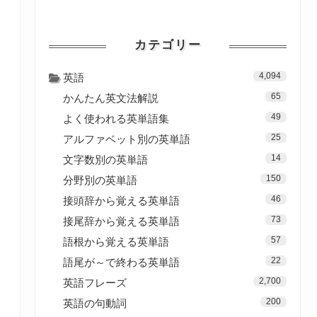
カテゴリー
4,094
英語
65
かんたん英文法解説
49
よく使われる英単語集
25
アルファベット別の英単語
14
文字数別の英単語
150
分野別の英単語
46
接頭辞から覚える英単語
73
接尾辞から覚える英単語
57
語根から覚える英単語
22
語尾が～で終わる英単語
2,700
英語フレーズ
200
英語の句動詞