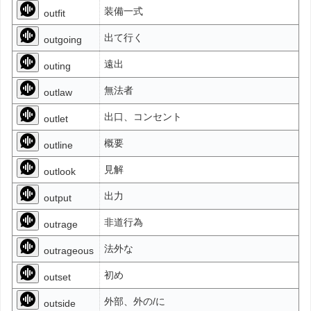
装備一式
outfit
出て行く
outgoing
遠出
outing
無法者
outlaw
出口、コンセント
outlet
概要
outline
見解
outlook
出力
output
非道行為
outrage
法外な
outrageous
初め
outset
外部、外の/に
outside