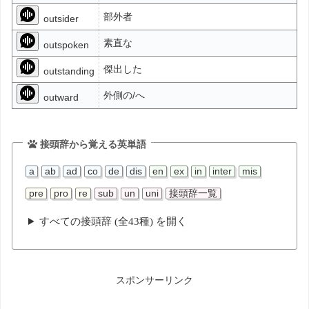
部外者
outsider
素直な
outspoken
傑出した
outstanding
外側の/へ
outward
接頭辞から覚える英単語
a
ab
ad
co
de
dis
en
ex
in
inter
mis
pre
pro
re
sub
un
uni
接頭辞一覧
すべての接頭辞 (全43種) を開く
スポンサーリンク