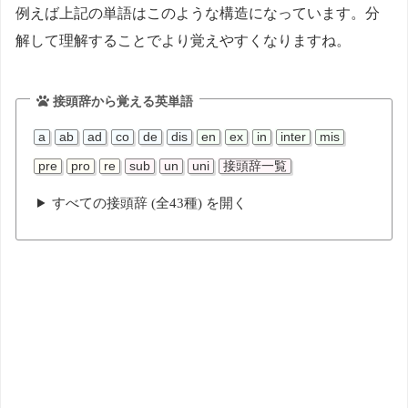
例えば上記の単語はこのような構造になっています。分
解して理解することでより覚えやすくなりますね。
接頭辞から覚える英単語
a
ab
ad
co
de
dis
en
ex
in
inter
mis
pre
pro
re
sub
un
uni
接頭辞一覧
すべての接頭辞 (全43種) を開く