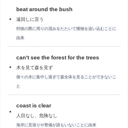
beat around the bush
遠回しに言う
狩猟の際に周りの茂みをたたいて獲物を追い込むことに
由来
can’t see the forest for the trees
木を見て森を見ず
個々の木に集中し過ぎて森全体を見ることができないこ
と
coast is clear
人目なし、危険なし
海岸に見張りや警備が誰もいないことに由来