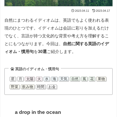
2023.04.11
2023.04.17
自然にまつわるイディオムは、英語でもよく使われる表
現のひとつです。イディオムは会話に彩りを加えるだけ
でなく、言語が持つ文化的な背景や考え方を理解するこ
とにもつながります。今回は、
自然に関する英語のイデ
ィオム・慣用句
を
30選
ご紹介します。
英語のイディオム・慣用句
星
月
太陽
火
水
海
天気
自然
風
花
果物
野菜
飲み物
時間
お金
a drop in the ocean