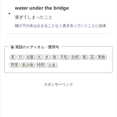
water under the bridge
過ぎてしまったこと
橋の下の水は止まることなく過ぎ去っていくことに由来
英語のイディオム・慣用句
星
月
太陽
火
水
海
天気
自然
風
花
果物
野菜
飲み物
時間
お金
スポンサーリンク