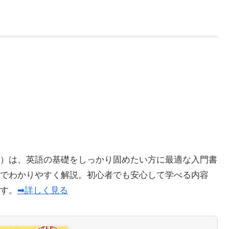
）は、英語の基礎をしっかり固めたい方に最適な入門書
でわかりやすく解説。初心者でも安心して学べる内容
ます。
➡詳しく見る