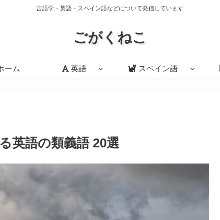
言語学・英語・スペイン語などについて発信しています
ごがくねこ
ホーム
英語
スペイン語
英語の類義語 20選