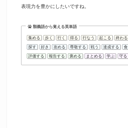
表現力を豊かにしたいですね。
類義語から覚える英単語
集める
歩く
行く
得る
行なう
起こる
終わる
探す
好き
攻める
尊敬する
戦う
達成する
食
評価する
報告する
褒める
まとめる
学ぶ
守る