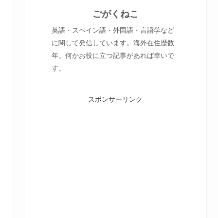
ごがくねこ
英語・スペイン語・外国語・言語学など
に関して発信しています。海外在住歴数
年。何かお役に立つ記事があれば幸いで
す。
スポンサーリンク