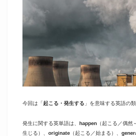
今回は「
起こる・発生する
」を意味する英語の類
発生に関する英単語は、
happen
（起こる／偶然
生じる）、
originate
（起こる／始まる）、
gener