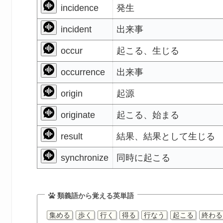
incidence
発生
incident
出来事
occur
起こる、生じる
occurrence
出来事
origin
起源
originate
起こる、始まる
result
結果、結果として生じる
synchronize
同時に起こる
類義語から覚える英単語
集める
歩く
行く
得る
行なう
起こる
終わる