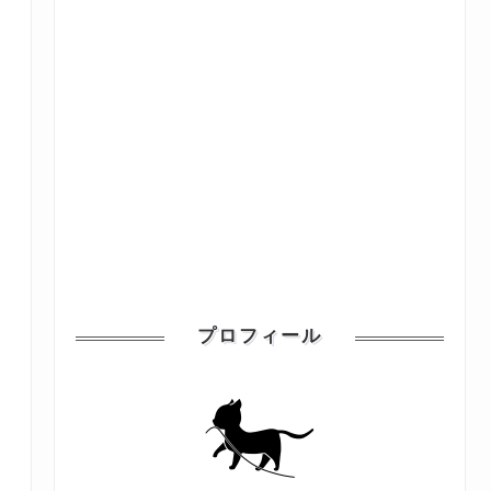
プロフィール