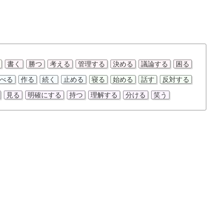
書く
勝つ
考える
管理する
決める
議論する
困る
べる
作る
続く
止める
寝る
始める
話す
反対する
見る
明確にする
持つ
理解する
分ける
笑う