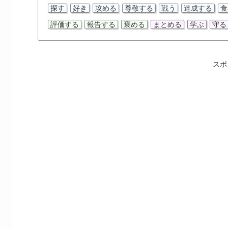
探す
好き
攻める
尊敬する
戦う
達成する
食
評価する
報告する
褒める
まとめる
学ぶ
守る
スポ