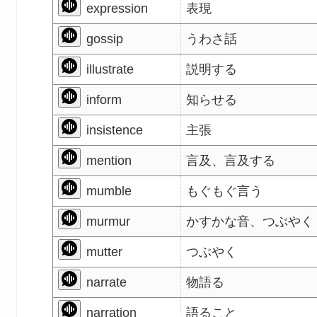
expression
表現
gossip
うわさ話
illustrate
説明する
inform
知らせる
insistence
主張
mention
言及、言及する
mumble
もぐもぐ言う
murmur
かすかな音、つぶやく
mutter
つぶやく
narrate
物語る
narration
語ること