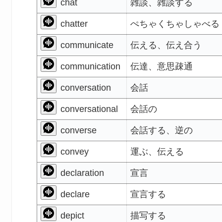
chat
雑談、雑談する
chatter
ぺちゃくちゃしゃべる
communicate
伝える、伝え合う
communication
伝達、意思疎通
conversation
会話
conversational
会話の
converse
会話する、逆の
convey
運ぶ、伝える
declaration
宣言
declare
宣言する
depict
描写する