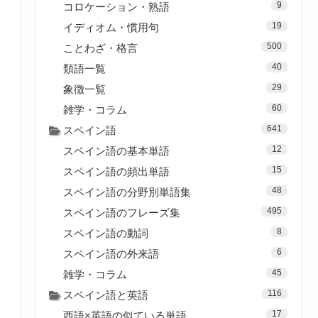
9
コロケーション・熟語
19
イディオム・慣用句
500
ことわざ・格言
40
類語一覧
29
象徴一覧
60
雑学・コラム
641
スペイン語
12
スペイン語の基本単語
15
スペイン語の頻出単語
48
スペイン語の分野別単語集
495
スペイン語のフレーズ集
8
スペイン語の動詞
6
スペイン語の外来語
45
雑学・コラム
116
スペイン語と英語
17
西語×英語の似ている単語