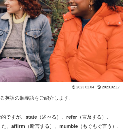
2023.02.04
2023.02.17
る英語の類義語をご紹介します。
般的ですが、
state
（述べる）、
refer
（言及する）、
また、
affirm
（断言する）、
mumble
（もぐもぐ言う）、