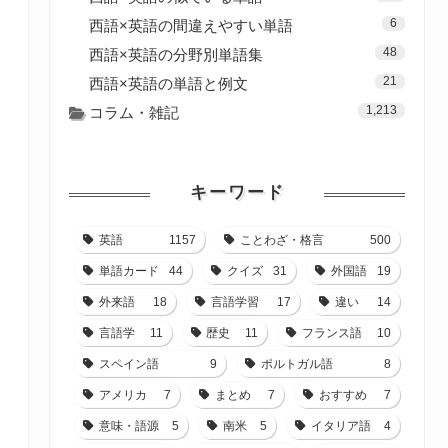
6
西語×英語の間違えやすい単語
48
西語×英語の分野別単語集
21
西語×英語の単語と例文
1,213
コラム・雑記
キーワード
英語
1157
ことわざ・格言
500
単語カード
44
クイズ
31
外国語
19
外来語
18
言語学習
17
違い
14
言語学
11
歴史
11
フランス語
10
スペイン語
9
ポルトガル語
8
アメリカ
7
まとめ
7
おすすめ
7
意味・語源
5
南米
5
イタリア語
4